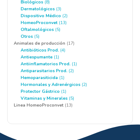
8
producto
Biológicos
8
productos
3
Dermatológicos
3
productos
2
Dispositivo Médico
2
13
productos
HomeoProconvet
13
5
productos
Oftalmológicos
5
5
productos
Otros
5
productos
17
Animales de producción
17
4
productos
Antibióticos Prod.
4
1
productos
Antiespumante
1
producto
1
Antiinflamatorios Prod.
1
2
producto
Antiparasitarios Prod.
2
1
productos
Hemoparasiticida
1
producto
2
Hormonales y Adrenérgicos
2
1
productos
Protector Gástrico
1
producto
5
Vitaminas y Minerales
5
13
productos
Linea HomeoProconvet
13
productos