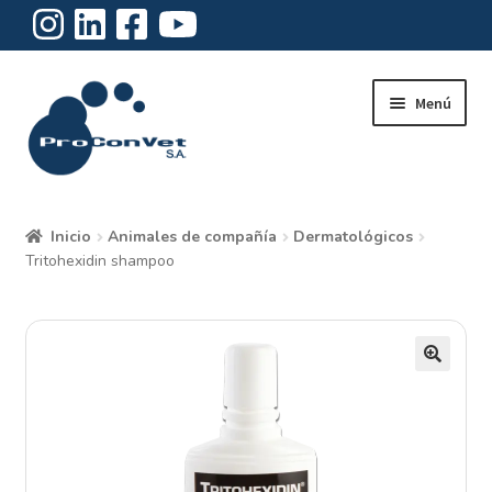
Ir
Ir
Menú
a
al
la
contenido
navegación
Inicio
Inicio
Animales de compañía
Dermatológicos
Expandi
Tritohexidin shampoo
Institucional
el
menú
Expandi
Productos
hijo
el
menú
Nuestro blog
hijo
Contacto