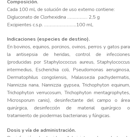
Composición.
Cada 100 mL de solución de uso externo contiene:
Digluconato de Clorhexidina ……………… 2,5 g
Excipientes c.s.p. ………………………..100 mL
Indicaciones (especies de destino).
En bovinos, equinos, porcinos, ovinos, perros y gatos para
la antisepsia de heridas, control de infecciones
(producidas por Staphylococcus aureus, Staphylococcus
intermedius, Escherichia coli, Pseudomonas aeruginosa,
Dermatophilus congolensis, Malassezia pachydermatis,
Nannizzia nana, Nannizzia gypsea, Trichophyton equinum,
Trichophyton verrucosum, Trichophyton mentagrophytes,
Microsporum canis), desinfectante del campo o área
quirúrgica, desinfección de material quirúrgico o
tratamiento de piodermas bacterianas y fúngicas.
Dosis y vía de administración.