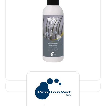
miclorPROC
Leer más