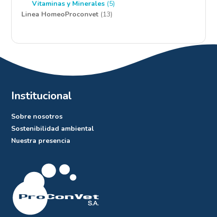
producto
5
Vitaminas y Minerales
5
13
productos
Linea HomeoProconvet
13
productos
Institucional
Sobre nosotros
Sostenibilidad ambiental
Nuestra presencia