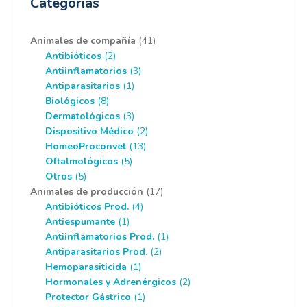
Categorías
41
Animales de compañía
41
2
productos
Antibióticos
2
productos
3
Antiinflamatorios
3
1
productos
Antiparasitarios
1
8
producto
Biológicos
8
productos
3
Dermatológicos
3
productos
2
Dispositivo Médico
2
13
productos
HomeoProconvet
13
5
productos
Oftalmológicos
5
5
productos
Otros
5
productos
17
Animales de producción
17
4
productos
Antibióticos Prod.
4
1
productos
Antiespumante
1
producto
1
Antiinflamatorios Prod.
1
2
producto
Antiparasitarios Prod.
2
1
productos
Hemoparasiticida
1
producto
2
Hormonales y Adrenérgicos
2
1
productos
Protector Gástrico
1