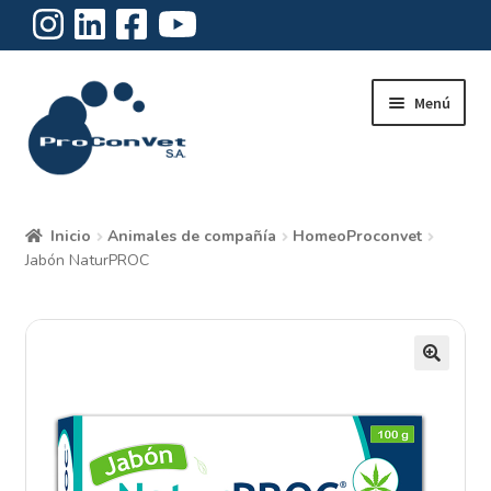
Ir
Ir
Menú
a
al
la
contenido
navegación
Inicio
Inicio
Animales de compañía
HomeoProconvet
Expandi
Jabón NaturPROC
Institucional
el
menú
Expandi
Productos
hijo
el
menú
Nuestro blog
hijo
Contacto