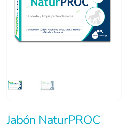
ProConVet U
Jabón NaturPROC